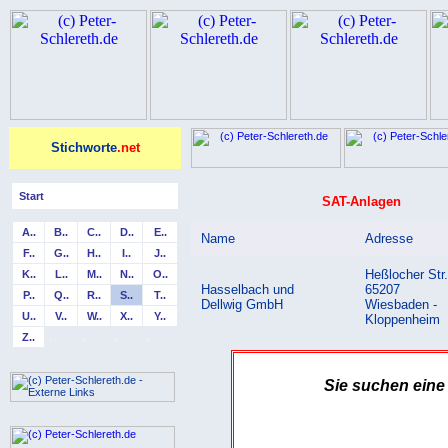
Stichworte
.net
Start
SAT-Anlagen
A..
B..
C..
D..
E..
Name
Adresse
F..
G..
H..
I..
J..
Heßlocher Str.
K..
L..
M..
N..
O..
Hasselbach und
65207
P..
Q..
R..
S..
T..
Dellwig GmbH
Wiesbaden -
U..
V..
W..
X..
Y..
Kloppenheim
Z..
.
.
.
.
Sie suchen ein