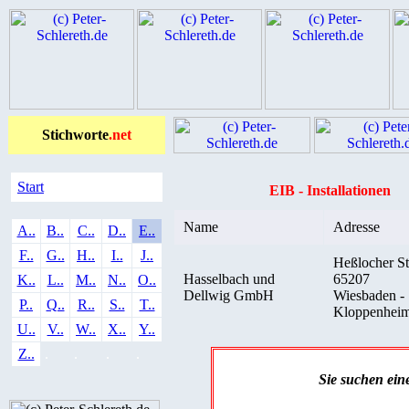
Stichworte
.net
Start
EIB - Installationen
Name
Adresse
A..
B..
C..
D..
E..
F..
G..
H..
I..
J..
Heßlocher St
Hasselbach und
65207
K..
L..
M..
N..
O..
Dellwig GmbH
Wiesbaden -
P..
Q..
R..
S..
T..
Kloppenhei
U..
V..
W..
X..
Y..
Z..
.
.
.
.
Sie suchen ei